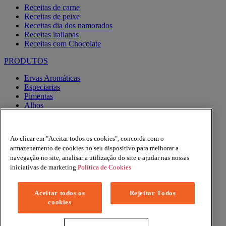
Receitas de carne
Receitas de peixe
Receitas dia dos namorados
Receitas italianas
Receitas com Chocolate
PRODUTOS
Ervas Aromáticas
Especiarias
Pimentas
Alhos
Misturas
Moinhos
Produtos BIO
Ao clicar em "Aceitar todos os cookies", concorda com o
Express
armazenamento de cookies no seu dispositivo para melhorar a
navegação no site, analisar a utilização do site e ajudar nas nossas
Facebook
iniciativas de marketing.
Política de Cookies
YouTube
Instagram
Aceitar todos os
Rejeitar Todos
Copyright © 2026 Margao (McCormick & Company, Inc). All
cookies
Rights Reserved
Política de Privacidade