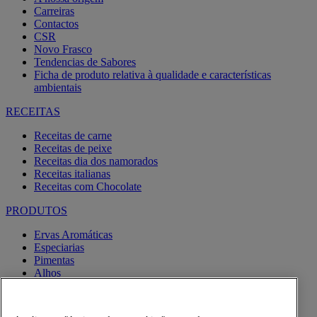
Carreiras
Contactos
CSR
Novo Frasco
Tendencias de Sabores
Ficha de produto relativa à qualidade e características
ambientais
RECEITAS
Receitas de carne
Receitas de peixe
Receitas dia dos namorados
Receitas italianas
Receitas com Chocolate
PRODUTOS
Ervas Aromáticas
Especiarias
Pimentas
Alhos
Misturas
Moinhos
Produtos BIO