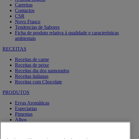
Carreiras
Contactos
CSR
Novo Frasco
Tendencias de Sabores
Ficha de produto relativa à qualidade e características
ambientais
RECEITAS
Receitas de carne
Receitas de peixe
Receitas dia dos namorados
Receitas italianas
Receitas com Chocolate
PRODUTOS
Ervas Aromáticas
Especiarias
Pimentas
Alhos
Misturas
Moinhos
Produtos BIO