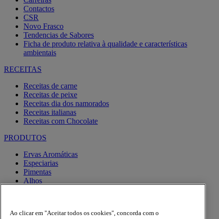
Contactos
CSR
Novo Frasco
Tendencias de Sabores
Ficha de produto relativa à qualidade e características
ambientais
RECEITAS
Receitas de carne
Receitas de peixe
Receitas dia dos namorados
Receitas italianas
Receitas com Chocolate
PRODUTOS
Ervas Aromáticas
Especiarias
Pimentas
Alhos
Misturas
Moinhos
Produtos BIO
Ao clicar em "Aceitar todos os cookies", concorda com o
Express