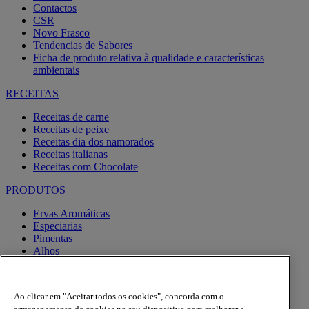
Contactos
CSR
Novo Frasco
Tendencias de Sabores
Ficha de produto relativa à qualidade e características
ambientais
RECEITAS
Receitas de carne
Receitas de peixe
Receitas dia dos namorados
Receitas italianas
Receitas com Chocolate
PRODUTOS
Ervas Aromáticas
Especiarias
Pimentas
Alhos
Misturas
Moinhos
Produtos BIO
Ao clicar em "Aceitar todos os cookies", concorda com o
Express