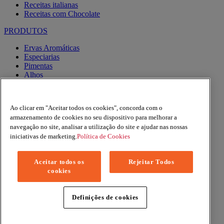
Receitas italianas
Receitas com Chocolate
PRODUTOS
Ervas Aromáticas
Especiarias
Pimentas
Alhos
Misturas
Moinhos
Produtos BIO
Ao clicar em "Aceitar todos os cookies", concorda com o
Express
armazenamento de cookies no seu dispositivo para melhorar a
navegação no site, analisar a utilização do site e ajudar nas nossas
Facebook
YouTube
iniciativas de marketing.
Política de Cookies
Instagram
Aceitar todos os
Rejeitar Todos
Copyright © 2026 Margao (McCormick & Company, Inc). All
cookies
Rights Reserved
Política de Privacidade
Política de Cookies
Definições de cookies
Termos e condições
Mapa do site