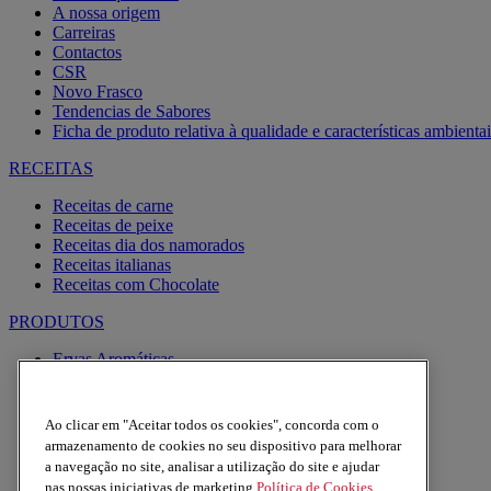
A nossa origem
Carreiras
Contactos
CSR
Novo Frasco
Tendencias de Sabores
Ficha de produto relativa à qualidade e características ambientai
RECEITAS
Receitas de carne
Receitas de peixe
Receitas dia dos namorados
Receitas italianas
Receitas com Chocolate
PRODUTOS
Ervas Aromáticas
Especiarias
Pimentas
Alhos
Ao clicar em "Aceitar todos os cookies", concorda com o
Misturas
armazenamento de cookies no seu dispositivo para melhorar
Moinhos
a navegação no site, analisar a utilização do site e ajudar
Produtos BIO
nas nossas iniciativas de marketing.
Política de Cookies