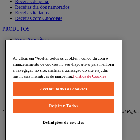
Receitas de peixe
Receitas dia dos namorados
Receitas italianas
Receitas com Chocolate
PRODUTOS
Ervas Aromáticas
Especiarias
Pimentas
Alhos
Ao clicar em "Aceitar todos os cookies", concorda com o
Misturas
armazenamento de cookies no seu dispositivo para melhorar
Moinhos
a navegação no site, analisar a utilização do site e ajudar
Produtos BIO
nas nossas iniciativas de marketing.
Política de Cookies
Express
Aceitar todos os cookies
Facebook
YouTube
Instagram
Rejeitar Todos
Copyright © 2026 Margao (McCormick & Company, Inc). All Rights
Política de Privacidade
Definições de cookies
Política de Cookies
Termos e condições
Mapa do site