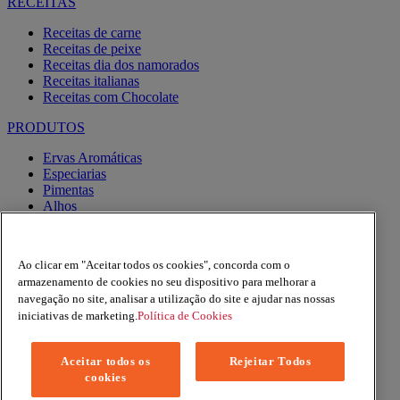
RECEITAS
Receitas de carne
Receitas de peixe
Receitas dia dos namorados
Receitas italianas
Receitas com Chocolate
PRODUTOS
Ervas Aromáticas
Especiarias
Pimentas
Alhos
Misturas
Moinhos
Produtos BIO
Ao clicar em "Aceitar todos os cookies", concorda com o
Express
armazenamento de cookies no seu dispositivo para melhorar a
navegação no site, analisar a utilização do site e ajudar nas nossas
Facebook
iniciativas de marketing.
Política de Cookies
YouTube
Instagram
Aceitar todos os
Rejeitar Todos
Copyright © 2026 Margao (McCormick & Company, Inc). All
cookies
Rights Reserved