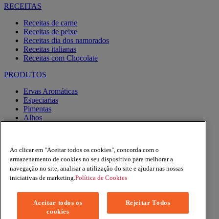
RECEITAS
Receitas de carne
Receitas de peixe
Receitas dia dos namorados
Receitas italianas
Receitas com Chocolate
PRODUTOS
Ervas Aromáticas
Especiarias
Pimentas
Alhos
Misturas
Moinhos
Produtos BIO
Ao clicar em "Aceitar todos os cookies", concorda com o
Express
armazenamento de cookies no seu dispositivo para melhorar a
navegação no site, analisar a utilização do site e ajudar nas nossas
Facebook
YouTube
iniciativas de marketing.
Política de Cookies
Instagram
Aceitar todos os
Rejeitar Todos
Copyright © 2026 Margao (McCormick & Company, Inc). All
cookies
Rights Reserved