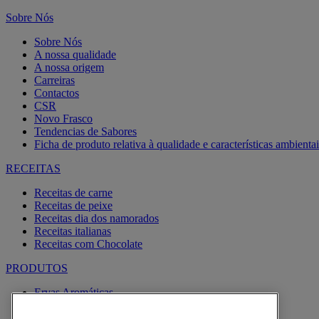
Sobre Nós
Sobre Nós
A nossa qualidade
A nossa origem
Carreiras
Contactos
CSR
Novo Frasco
Tendencias de Sabores
Ficha de produto relativa à qualidade e características ambientai
RECEITAS
Receitas de carne
Receitas de peixe
Receitas dia dos namorados
Receitas italianas
Receitas com Chocolate
PRODUTOS
Ervas Aromáticas
Especiarias
Pimentas