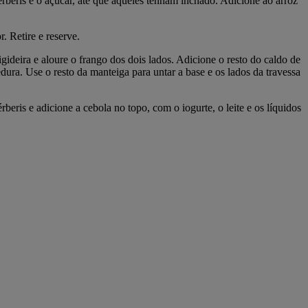
rberis e o açúcar, até que aqueles tenham inchado. Adicione ao arroz
 Retire e reserve.
ideira e aloure o frango dos dois lados. Adicione o resto do caldo de
dura. Use o resto da manteiga para untar a base e os lados da travessa
eris e adicione a cebola no topo, com o iogurte, o leite e os líquidos