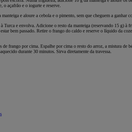
pois escorra. Numa frigideira, adicione 10 g da manteiga e aloure os bé
 o açafrão e o iogurte e reserve.
manteiga e aloure a cebola e o pimento, sem que cheguem a ganhar cor.
urca e envolva. Adicione o resto da manteiga (reservando 15 g) à frig
star bem passado. Retire o frango do caldo e reserve o líquido da coze
de frango por cima. Espalhe por cima o resto do arroz, a mistura de bérb
-aquecido durante 30 minutos. Sirva diretamente da travessa.
s