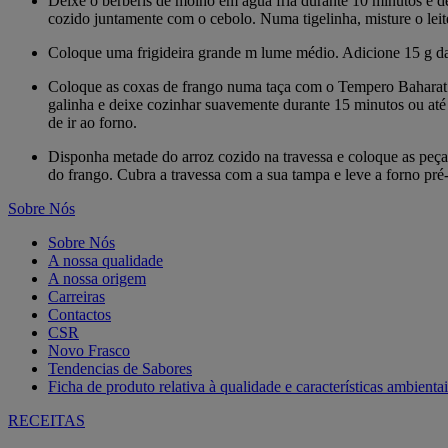
Deixe o bérberis de molho em água fria durante 10 minutos e de
cozido juntamente com o cebolo. Numa tigelinha, misture o leite,
Coloque uma frigideira grande m lume médio. Adicione 15 g da 
Coloque as coxas de frango numa taça com o Tempero Baharat à T
galinha e deixe cozinhar suavemente durante 15 minutos ou até e
de ir ao forno.
Disponha metade do arroz cozido na travessa e coloque as peças 
do frango. Cubra a travessa com a sua tampa e leve a forno pré
Sobre Nós
Sobre Nós
A nossa qualidade
A nossa origem
Carreiras
Contactos
CSR
Novo Frasco
Tendencias de Sabores
Ficha de produto relativa à qualidade e características ambientai
RECEITAS