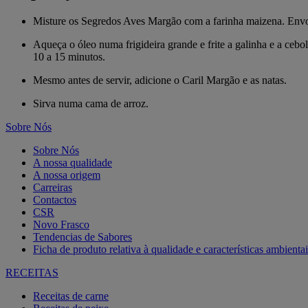
Misture os Segredos Aves Margão com a farinha maizena. Envol
Aqueça o óleo numa frigideira grande e frite a galinha e a ceb
10 a 15 minutos.
Mesmo antes de servir, adicione o Caril Margão e as natas.
Sirva numa cama de arroz.
Sobre Nós
Sobre Nós
A nossa qualidade
A nossa origem
Carreiras
Contactos
CSR
Novo Frasco
Tendencias de Sabores
Ficha de produto relativa à qualidade e características ambientai
RECEITAS
Receitas de carne