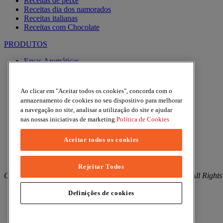
Receitas de peixe
Receitas dia dos namorados
Receitas italianas
Receitas com Chocolate
PRODUTOS
Ervas Aromáticas
Especiarias
Pimentas
Alhos
Ao clicar em "Aceitar todos os cookies", concorda com o
Misturas
armazenamento de cookies no seu dispositivo para melhorar
Moinhos
a navegação no site, analisar a utilização do site e ajudar
Produtos BIO
nas nossas iniciativas de marketing.
Política de Cookies
Express
Aceitar todos os cookies
Facebook
YouTube
Instagram
Rejeitar Todos
Copyright © 2026 Margao (McCormick & Company, Inc). All Rights
Política de Privacidade
Definições de cookies
Política de Cookies
Termos e condições
Mapa do site