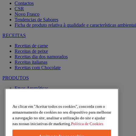
Contactos
CSR
Novo Frasco
Tendencias de Sabores
Ficha de produto relativa à qualidade e características ambientai
RECEITAS
Receitas de carne
Receitas de peixe
Receitas dia dos namorados
Receitas italianas
Receitas com Chocolate
PRODUTOS
Ervas Aromáticas
Especiarias
Pimentas
Alhos
Ao clicar em "Aceitar todos os cookies", concorda com o
Misturas
armazenamento de cookies no seu dispositivo para melhorar
Moinhos
a navegação no site, analisar a utilização do site e ajudar
Produtos BIO
nas nossas iniciativas de marketing.
Política de Cookies
Express