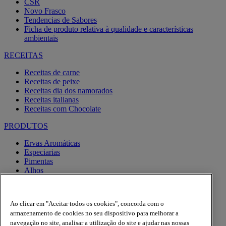
CSR
Novo Frasco
Tendencias de Sabores
Ficha de produto relativa à qualidade e características
ambientais
RECEITAS
Receitas de carne
Receitas de peixe
Receitas dia dos namorados
Receitas italianas
Receitas com Chocolate
PRODUTOS
Ervas Aromáticas
Especiarias
Pimentas
Alhos
Misturas
Moinhos
Produtos BIO
Ao clicar em "Aceitar todos os cookies", concorda com o
Express
armazenamento de cookies no seu dispositivo para melhorar a
navegação no site, analisar a utilização do site e ajudar nas nossas
Facebook