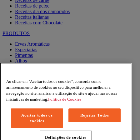
Receitas de carne
Receitas de peixe
Receitas dia dos namorados
Receitas italianas
Receitas com Chocolate
PRODUTOS
Ervas Aromáticas
Especiarias
Pimentas
Alhos
Misturas
Moinhos
Produtos BIO
Ao clicar em "Aceitar todos os cookies", concorda com o
Express
armazenamento de cookies no seu dispositivo para melhorar a
navegação no site, analisar a utilização do site e ajudar nas nossas
Facebook
iniciativas de marketing.
Política de Cookies
YouTube
Instagram
Aceitar todos os
Rejeitar Todos
Copyright © 2026 Margao (McCormick & Company, Inc). All
cookies
Rights Reserved
Política de Privacidade
Política de Cookies
Definições de cookies