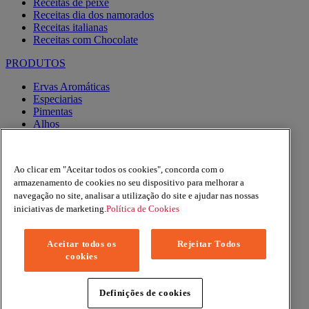
Receitas de peixe
Receitas dia dos namorados
Receitas italianas
Receitas com Chocolate
PRODUTOS
Ervas Aromáticas
Especiarias
Pimentas
Alhos
Misturas
Moinhos
Produtos BIO
Ao clicar em "Aceitar todos os cookies", concorda com o
Express
armazenamento de cookies no seu dispositivo para melhorar a
navegação no site, analisar a utilização do site e ajudar nas nossas
Facebook
YouTube
iniciativas de marketing.
Política de Cookies
Instagram
Aceitar todos os
Rejeitar Todos
Copyright © 2026 Margao (McCormick & Company, Inc). All
cookies
Rights Reserved
Política de Privacidade
Política de Cookies
Definições de cookies
Termos e condições