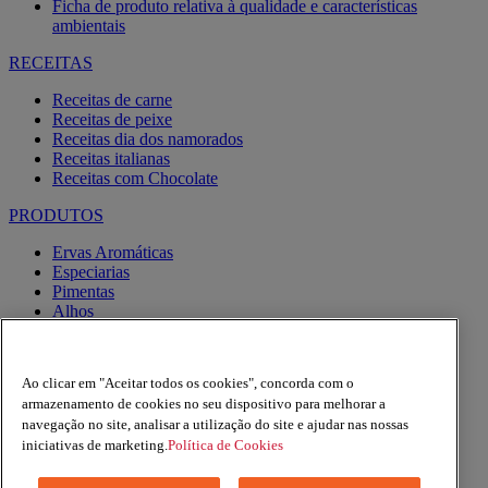
Ficha de produto relativa à qualidade e características
ambientais
RECEITAS
Receitas de carne
Receitas de peixe
Receitas dia dos namorados
Receitas italianas
Receitas com Chocolate
PRODUTOS
Ervas Aromáticas
Especiarias
Pimentas
Alhos
Misturas
Moinhos
Produtos BIO
Ao clicar em "Aceitar todos os cookies", concorda com o
Express
armazenamento de cookies no seu dispositivo para melhorar a
navegação no site, analisar a utilização do site e ajudar nas nossas
Facebook
YouTube
iniciativas de marketing.
Política de Cookies
Instagram