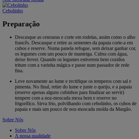
Cebolinho
Preparação
Descasque as cenouras e corte em rodelas, assim como o alho
francês. Descasque e retire as sementes da papaia corte-a em
cubos e reserve. Numa panela refogue, sem deixar ganhar cor,
os legumes com um pouco de manteiga. Cubra com água,
deixe ferver. Quando os legumes estiverem bem cozidos
triture com a varinha mágica e passe num passador de rede
fina.
Leve novamente ao lume e rectifique os temperos com sal e
pimenta. No final, retire do lume e junte o queijo, e a papaia
(reserve apenas alguns cubinhos para finalizar ao servir)
tempere com a noz-moscada mexa bem e reserve no
frigorífico. Sirva frio, polvilhando com cebolinho, os cubos de
papaia e mais um pouco de noz-moscada moída da Margão.
Sobre Nós
Sobre Nós
A nossa qualidade