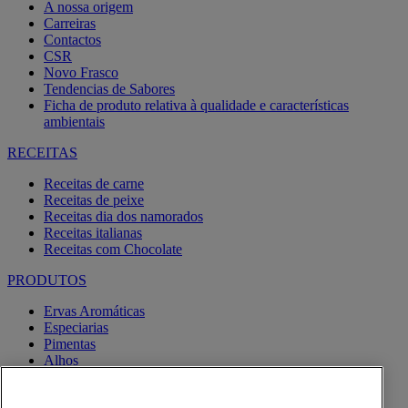
A nossa origem
Carreiras
Contactos
CSR
Novo Frasco
Tendencias de Sabores
Ficha de produto relativa à qualidade e características
ambientais
RECEITAS
Receitas de carne
Receitas de peixe
Receitas dia dos namorados
Receitas italianas
Receitas com Chocolate
PRODUTOS
Ervas Aromáticas
Especiarias
Pimentas
Alhos
Misturas
Moinhos