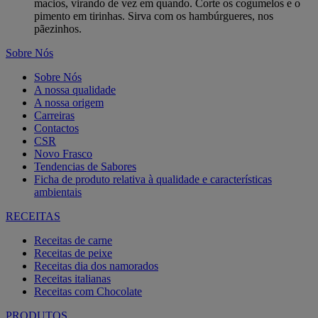
macios, virando de vez em quando. Corte os cogumelos e o
pimento em tirinhas. Sirva com os hambúrgueres, nos
pãezinhos.
Sobre Nós
Sobre Nós
A nossa qualidade
A nossa origem
Carreiras
Contactos
CSR
Novo Frasco
Tendencias de Sabores
Ficha de produto relativa à qualidade e características
ambientais
RECEITAS
Receitas de carne
Receitas de peixe
Receitas dia dos namorados
Receitas italianas
Receitas com Chocolate
PRODUTOS