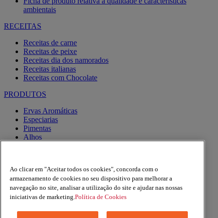
Ficha de produto relativa à qualidade e características
ambientais
RECEITAS
Receitas de carne
Receitas de peixe
Receitas dia dos namorados
Receitas italianas
Receitas com Chocolate
PRODUTOS
Ervas Aromáticas
Especiarias
Pimentas
Alhos
Misturas
Moinhos
Produtos BIO
Ao clicar em "Aceitar todos os cookies", concorda com o
Express
armazenamento de cookies no seu dispositivo para melhorar a
navegação no site, analisar a utilização do site e ajudar nas nossas
Facebook
YouTube
iniciativas de marketing.
Política de Cookies
Instagram