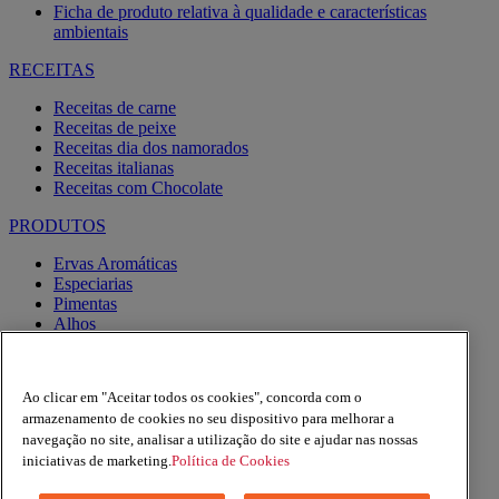
Ficha de produto relativa à qualidade e características
ambientais
RECEITAS
Receitas de carne
Receitas de peixe
Receitas dia dos namorados
Receitas italianas
Receitas com Chocolate
PRODUTOS
Ervas Aromáticas
Especiarias
Pimentas
Alhos
Misturas
Moinhos
Produtos BIO
Ao clicar em "Aceitar todos os cookies", concorda com o
Express
armazenamento de cookies no seu dispositivo para melhorar a
navegação no site, analisar a utilização do site e ajudar nas nossas
Facebook
YouTube
iniciativas de marketing.
Política de Cookies
Instagram