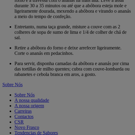
forno e a travessa com o ananás na mais alta. Leve a assar
durante 30 a 35 minutos ou até que a abóbora esteja mole e
ligeiramente dourada, mexendo a abóbora e virando o ananás
a meio do tempo de confeção.
Entretanto, numa taça grande, misture a couve com as 2
colheres de sopa de sumo de lima e 1/4 de colher de chá de
sal.
Retire a abóbora do forno e deixe arrefecer ligeiramente.
Corte o ananás em pedacinhos.
Para servir, disponha camadas da abóbora e ananás por cima
das tortillas de milho quentes; cubra com couve-lombarda ou
rabanetes e cebola branca em aros, a gosto.
Sobre Nós
Sobre Nós
A nossa qualidade
A nossa origem
Carreiras
Contactos
CSR
Novo Frasco
Tendencias de Sabores