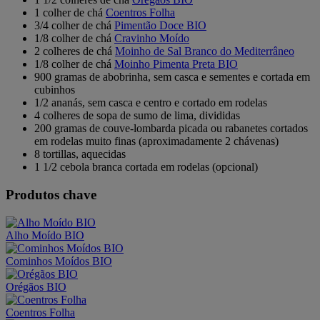
1 colher de chá
Coentros Folha
3/4 colher de chá
Pimentão Doce BIO
1/8 colher de chá
Cravinho Moído
2 colheres de chá
Moinho de Sal Branco do Mediterrâneo
1/8 colher de chá
Moinho Pimenta Preta BIO
900 gramas de abobrinha, sem casca e sementes e cortada em
cubinhos
1/2 ananás, sem casca e centro e cortado em rodelas
4 colheres de sopa de sumo de lima, divididas
200 gramas de couve-lombarda picada ou rabanetes cortados
em rodelas muito finas (aproximadamente 2 chávenas)
8 tortillas, aquecidas
1 1/2 cebola branca cortada em rodelas (opcional)
Produtos chave
Alho Moído BIO
Cominhos Moídos BIO
Orégãos BIO
Coentros Folha