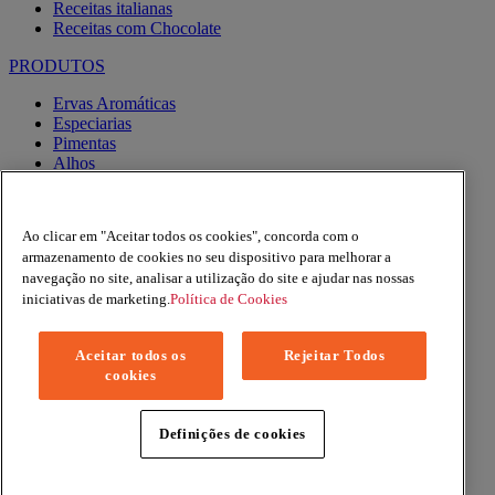
Receitas italianas
Receitas com Chocolate
PRODUTOS
Ervas Aromáticas
Especiarias
Pimentas
Alhos
Misturas
Moinhos
Produtos BIO
Ao clicar em "Aceitar todos os cookies", concorda com o
Express
armazenamento de cookies no seu dispositivo para melhorar a
navegação no site, analisar a utilização do site e ajudar nas nossas
Facebook
YouTube
iniciativas de marketing.
Política de Cookies
Instagram
Aceitar todos os
Rejeitar Todos
Copyright © 2026 Margao (McCormick & Company, Inc). All
cookies
Rights Reserved
Política de Privacidade
Política de Cookies
Definições de cookies
Termos e condições
Mapa do site