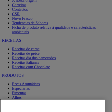
A nossa origem
Carreiras
Contactos
CSR
Novo Frasco
Tendencias de Sabores
Ficha de produto relativa à qualidade e características
ambientais
RECEITAS
Receitas de carne
Receitas de peixe
Receitas dia dos namorados
Receitas italianas
Receitas com Chocolate
PRODUTOS
Ervas Aromáticas
Especiarias
Pimentas
Alhos
Misturas
Moinhos
Produtos BIO