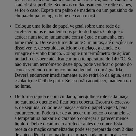
a aderir à superfície. Seque-as cuidadosamente e retire os pés,
se for o caso. Espete um palito de madeira ou um pauzinho de
chupa-chupa no lugar do pé de cada maçã.
Coloque uma folha de papel vegetal sobre uma rede de
arrefecer bolos e mantenha-os perto do fogão. Coloque o
açúcar num tacho juntamente com a água e mantenha em
lume médio. Deixe ao lume durante 5 minutos, até o açúcar se
dissolver, e, de seguida, adicione o melaço, a canela e o
vinagre de vinho branco. Coloque um termómetro de açúcar
no tacho e espere até alcançar uma temperatura de 140 °C. Se
não tiver um termómetro deste tipo, pode verificar o ponto do
açúcar vertendo um pouco numa tigelinha com água fria.
Deverá endurecer imediatamente e, ao retirá-lo da água, estar
estaladiço e fácil de partir. Se isso não acontecer, mantenha-o
no lume.
De forma rápida e com cuidado, mergulhe e role cada maçã
no caramelo quente até ficar bem coberta. Escorra o excesso
e, de seguida, coloque as maçãs sobre o papel vegetal, para
endurecerem. Poderá ter de aquecer um pouco o caramelo se
a temperatura baixar e o caramelo começar a parecer menos
líquido. Deixe o caramelo arrefecer antes de comer. Esta
receita de maçãs caramelizadas pode ser preparada com 2 dias
de antecedência, no máximo, e armazenada num local seco.