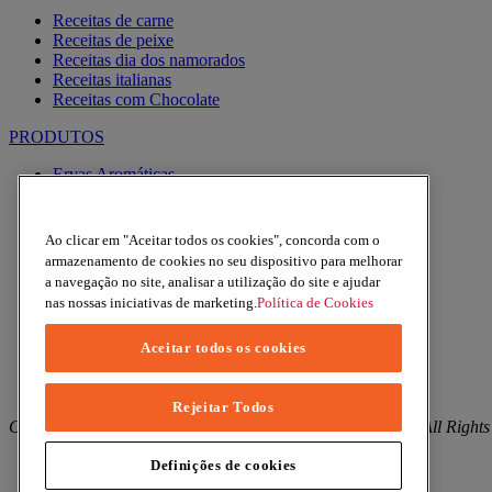
Receitas de carne
Receitas de peixe
Receitas dia dos namorados
Receitas italianas
Receitas com Chocolate
PRODUTOS
Ervas Aromáticas
Especiarias
Pimentas
Alhos
Ao clicar em "Aceitar todos os cookies", concorda com o
Misturas
armazenamento de cookies no seu dispositivo para melhorar
Moinhos
a navegação no site, analisar a utilização do site e ajudar
Produtos BIO
nas nossas iniciativas de marketing.
Política de Cookies
Express
Aceitar todos os cookies
Facebook
YouTube
Instagram
Rejeitar Todos
Copyright © 2026 Margao (McCormick & Company, Inc). All Rights
Política de Privacidade
Definições de cookies
Política de Cookies