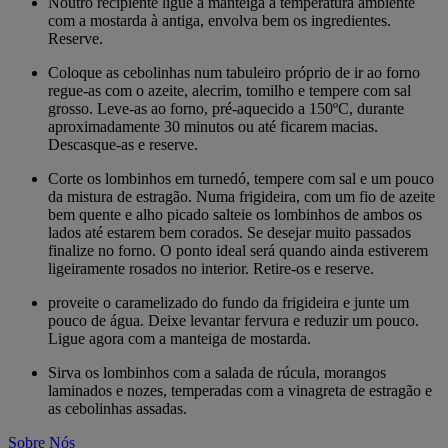
Noutro recipiente ligue a manteiga à temperatura ambiente
com a mostarda à antiga, envolva bem os ingredientes.
Reserve.
Coloque as cebolinhas num tabuleiro próprio de ir ao forno
regue-as com o azeite, alecrim, tomilho e tempere com sal
grosso. Leve-as ao forno, pré-aquecido a 150ºC, durante
aproximadamente 30 minutos ou até ficarem macias.
Descasque-as e reserve.
Corte os lombinhos em turnedó, tempere com sal e um pouco
da mistura de estragão. Numa frigideira, com um fio de azeite
bem quente e alho picado salteie os lombinhos de ambos os
lados até estarem bem corados. Se desejar muito passados
finalize no forno. O ponto ideal será quando ainda estiverem
ligeiramente rosados no interior. Retire-os e reserve.
proveite o caramelizado do fundo da frigideira e junte um
pouco de água. Deixe levantar fervura e reduzir um pouco.
Ligue agora com a manteiga de mostarda.
Sirva os lombinhos com a salada de rúcula, morangos
laminados e nozes, temperadas com a vinagreta de estragão e
as cebolinhas assadas.
Sobre Nós