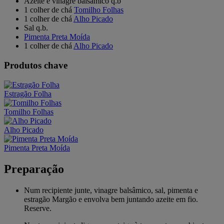
Azeite e vinagre balsâmico q.b
1 colher de chá
Tomilho Folhas
1 colher de chá
Alho Picado
Sal q.b.
Pimenta Preta Moída
1 colher de chá
Alho Picado
Produtos chave
Estragão Folha
Tomilho Folhas
Alho Picado
Pimenta Preta Moída
Preparação
Num recipiente junte, vinagre balsâmico, sal, pimenta e
estragão Margão e envolva bem juntando azeite em fio.
Reserve.