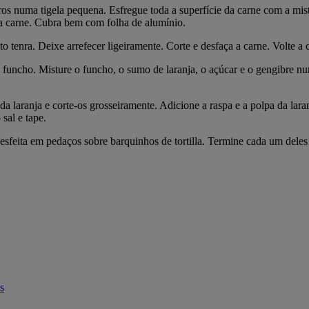
os numa tigela pequena. Esfregue toda a superfície da carne com a mis
 a carne. Cubra bem com folha de alumínio.
to tenra. Deixe arrefecer ligeiramente. Corte e desfaça a carne. Volte a
 e funcho. Misture o funcho, o sumo de laranja, o açúcar e o gengibre
 da laranja e corte-os grosseiramente. Adicione a raspa e a polpa da la
sal e tape.
e desfeita em pedaços sobre barquinhos de tortilla. Termine cada um de
s