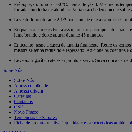
Pré-aqueça o forno a 160 ºC, marca de gás 3. Misture os temper
forrada com folha de alumínio. Verta o azeite lentamente sobre
Leve do forno durante 2 1/2 horas ou até que a carne esteja mui
Enquanto a carne estiver a assar, prepare a compota de laranja
lume brando e deixe apurar durante 45 minutos.
Entretanto, raspe a casca da laranja finamente. Retire os gomos
mistura se tenha reduzido e espessado. Adicione os coentros e o 
Leve ao frigorífico até estar pronto a servir. Sirva com a carn
Sobre Nós
Sobre Nós
A nossa qualidade
A nossa origem
Carreiras
Contactos
CSR
Novo Frasco
Tendencias de Sabores
Ficha de produto relativa à qualidade e características ambientai