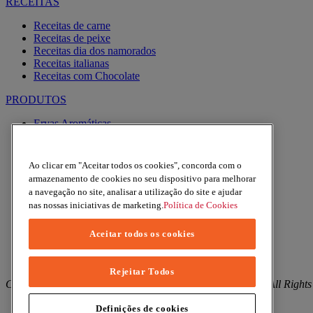
RECEITAS
Receitas de carne
Receitas de peixe
Receitas dia dos namorados
Receitas italianas
Receitas com Chocolate
PRODUTOS
Ervas Aromáticas
Especiarias
Pimentas
Alhos
Ao clicar em "Aceitar todos os cookies", concorda com o
Misturas
armazenamento de cookies no seu dispositivo para melhorar
Moinhos
a navegação no site, analisar a utilização do site e ajudar
Produtos BIO
nas nossas iniciativas de marketing.
Política de Cookies
Express
Aceitar todos os cookies
Facebook
YouTube
Instagram
Rejeitar Todos
Copyright © 2026 Margao (McCormick & Company, Inc). All Rights
Política de Privacidade
Definições de cookies