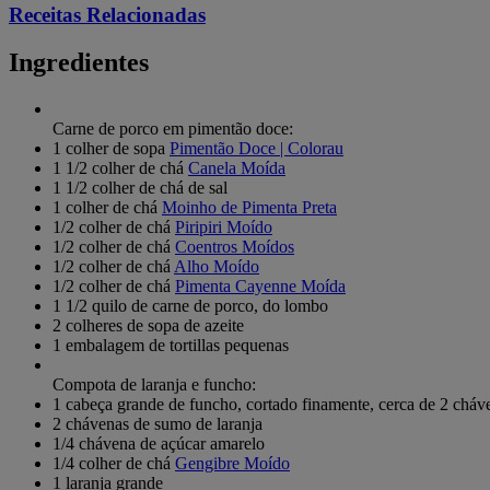
Receitas Relacionadas
Ingredientes
Carne de porco em pimentão doce:
1 colher de sopa
Pimentão Doce | Colorau
1 1/2 colher de chá
Canela Moída
1 1/2 colher de chá de sal
1 colher de chá
Moinho de Pimenta Preta
1/2 colher de chá
Piripiri Moído
1/2 colher de chá
Coentros Moídos
1/2 colher de chá
Alho Moído
1/2 colher de chá
Pimenta Cayenne Moída
1 1/2 quilo de carne de porco, do lombo
2 colheres de sopa de azeite
1 embalagem de tortillas pequenas
Compota de laranja e funcho:
1 cabeça grande de funcho, cortado finamente, cerca de 2 cháv
2 chávenas de sumo de laranja
1/4 chávena de açúcar amarelo
1/4 colher de chá
Gengibre Moído
1 laranja grande