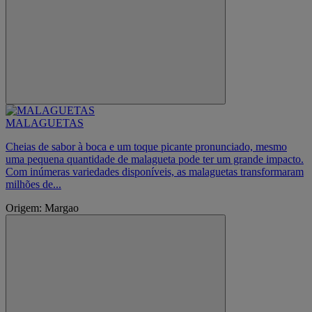
MALAGUETAS
Cheias de sabor à boca e um toque picante pronunciado, mesmo
uma pequena quantidade de malagueta pode ter um grande impacto.
Com inúmeras variedades disponíveis, as malaguetas transformaram
milhões de...
Origem: Margao