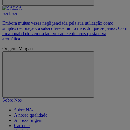
SALSA
Embora muitas vezes negligenciada pela sua utilização como
simples decoração, a salsa oferece muito mais do que se pensa. Com
uma tonalidade verde-clara vibrante e deliciosa, esta erva
aromática...
Origem: Margao
Sobre Nós
Sobre Nós
A nossa qualidade
A nossa origem
Carreiras