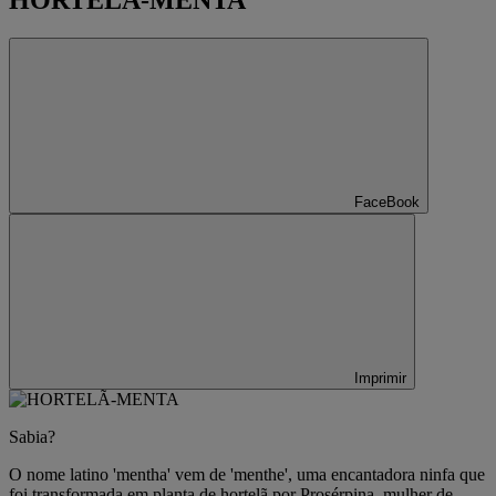
HORTELÃ-MENTA
FaceBook
Imprimir
Sabia?
O nome latino 'mentha' vem de 'menthe', uma encantadora ninfa que
foi transformada em planta de hortelã por Prosérpina, mulher de