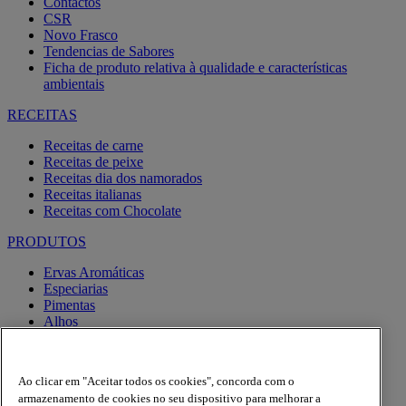
Contactos
CSR
Novo Frasco
Tendencias de Sabores
Ficha de produto relativa à qualidade e características
ambientais
RECEITAS
Receitas de carne
Receitas de peixe
Receitas dia dos namorados
Receitas italianas
Receitas com Chocolate
PRODUTOS
Ervas Aromáticas
Especiarias
Pimentas
Alhos
Misturas
Moinhos
Produtos BIO
Ao clicar em "Aceitar todos os cookies", concorda com o
Express
armazenamento de cookies no seu dispositivo para melhorar a